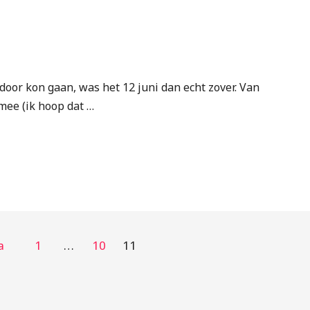
oor kon gaan, was het 12 juni dan echt zover. Van
mee (ik hoop dat …
a
1
…
10
11