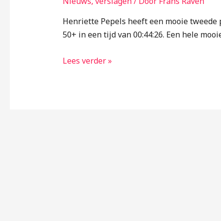
Nieuws
,
verslagen
/ Door
Frans Raven
Henriette Pepels heeft een mooie tweede 
50+ in een tijd van 00:44:26. Een hele mo
Lees verder »