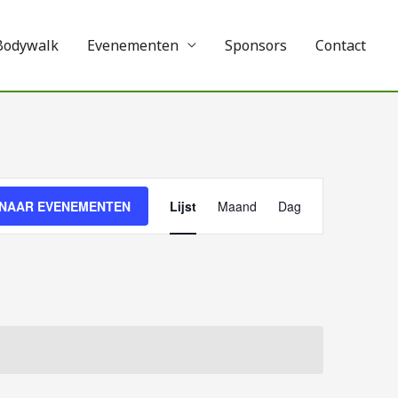
Bodywalk
Evenementen
Sponsors
Contact
Evenement
 NAAR EVENEMENTEN
Lijst
Maand
Dag
weergaven
navigatie