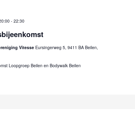
20:00
-
22:30
sbijeenkomst
ereniging Vitesse
Eursingerweg 5, 9411 BA Beilen,
omst Loopgroep Beilen en Bodywalk Beilen