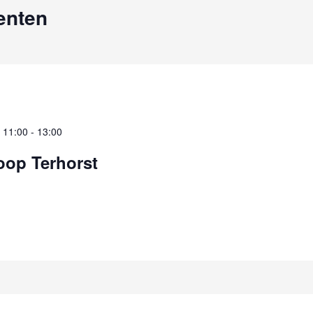
enten
 11:00
-
13:00
oop Terhorst